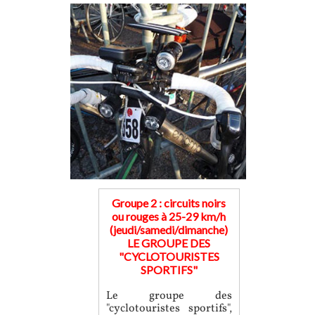
Groupe 2 : circuits noirs
ou rouges à 25-29 km/h
(jeudi/samedi/dimanche)
LE GROUPE DES
"CYCLOTOURISTES
SPORTIFS"
Le groupe des
"cyclotouristes sportifs",