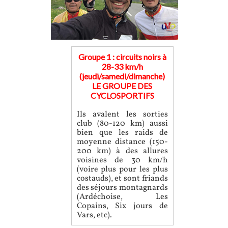
Groupe 1 : circuits noirs à
28-33 km/h
(jeudi/samedi/dimanche)
LE GROUPE DES
CYCLOSPORTIFS
Ils avalent les sorties
club (80-120 km) aussi
bien que les raids de
moyenne distance (150-
200 km) à des allures
voisines de 30 km/h
(voire plus pour les plus
costauds), et sont friands
des séjours montagnards
(Ardéchoise, Les
Copains, Six jours de
Vars, etc).