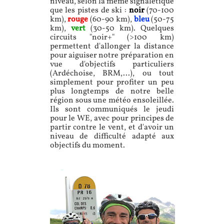
niveau, selon la même signalétique
que les pistes de ski :
noir
(70-100
km),
rouge
(60-90 km),
bleu
(50-75
km),
vert
(30-50 km). Quelques
circuits "noir+" (>100 km)
permettent d'allonger la distance
pour aiguiser notre préparation en
vue d'objectifs particuliers
(Ardéchoise, BRM,...), ou tout
simplement pour profiter un peu
plus longtemps de notre belle
région sous une météo ensoleillée.
Ils sont communiqués le jeudi
pour le WE, avec pour principes de
partir contre le vent, et d'avoir un
niveau de difficulté adapté aux
objectifs du moment.