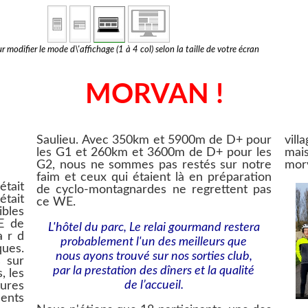
r modifier le mode d\'affichage (1 à 4 col) selon la taille de votre écran
MORVAN !
Saulieu. Avec 350km et 5900m de D+ pour
vill
les G1 et 260km et 3600m de D+ pour les
mai
G2, nous ne sommes pas restés sur notre
mor
faim et ceux qui étaient là en préparation
tait
de cyclo-montagnardes ne regrettent pas
ce WE.
ibles
E de
L'hôtel du parc, Le relai gourmand restera
a r d
probablement l'un des meilleurs que
ques.
nous ayons trouvé sur nos sorties club,
 sur
par la prestation des dîners et la qualité
, les
de l’accueil.
tures
ents