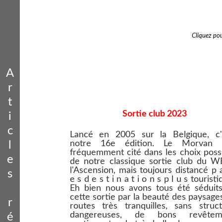
Cliquez pou
A
r
t
Sortie club 2023
i
c
Lancé en 2005 sur la Belgique, c'é
notre 16e édition. Le Morvan était
l
fréquemment cité dans les choix poss
e
de notre classique sortie club du W
l'Ascension, mais toujours distancé p 
s
e s d e s t i n a t i o n s p l u s touristi
Eh bien nous avons tous été séduits
cette sortie par la beauté des paysages
r
routes très tranquilles, sans struc
dangereuses, de bons revêtem
é