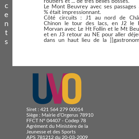
routiers et ... de très belles bosses.
c
Le Mont Beuvrey avec ses passages 
% était impressionnant.
e
Côté circuits : J1 au nord de Châ
n
Chinon le tour des lacs, en J2 le 
Morvan avec Le Ht Follin et le Mt Be
t
et en J3 retour au NE pour aller déj
dans un haut lieu de la ]]gastronom
s
Siret : 421 564 279 00014
Siège : Mairie d’Orgerus 78910
FFCT N° 04407 - Codep 78
Agrément du Ministère de la
Jeunesse et des Sports
APS 781212 du 20-03-2009