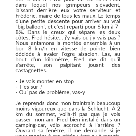
dans lequel nos grimpeurs s'évadent,
laissant derrière eux votre serviteur et
Frédéric, maire de tous les maux. Le temps
d'une petite descente pour arriver au vrai
"big balloon", et c'est reparti pour 6 km à 7-
8%. Dans le creux qui sépare les deux
côtes, Fred hésite… j'y vais ou j'y vais pas ?
Nous entamons la montée ensemble à un
bon 8 km/h en vitesse de pointe, bien
décidés à avaler l'ogre alsacien. Las, au
bout d'un kilomètre, Fred me dit qu'il
s'arrête, son palpitant jouant des
castagnettes.
- Je vais monter en stop
- T'es sur ?
- Oui pas de problème, vas-y
Je reprends donc mon traintrain beaucoup
moins vigoureux que dans la Schlucht. A 2
km du sommet, voilà-ti pas que je vois
passer mon ami Fred bien installé dans un
camping-car, vélo accroché à l'arrière ?
Ouvrant sa fenêtre, il me demande si je