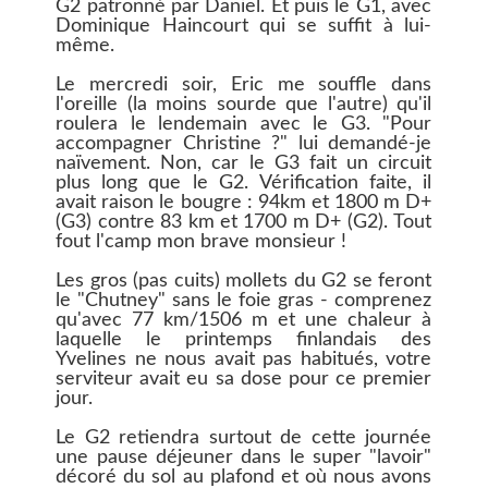
G2 patronné par Daniel. Et puis le G1, avec
Dominique Haincourt qui se suffit à lui-
même.
Le mercredi soir, Eric me souffle dans
l'oreille (la moins sourde que l'autre) qu'il
roulera le lendemain avec le G3. "Pour
accompagner Christine ?" lui demandé-je
naïvement. Non, car le G3 fait un circuit
plus long que le G2. Vérification faite, il
avait raison le bougre : 94km et 1800 m D+
(G3) contre 83 km et 1700 m D+ (G2). Tout
fout l'camp mon brave monsieur !
Les gros (pas cuits) mollets du G2 se feront
le "Chutney" sans le foie gras - comprenez
qu'avec 77 km/1506 m et une chaleur à
laquelle le printemps finlandais des
Yvelines ne nous avait pas habitués, votre
serviteur avait eu sa dose pour ce premier
jour.
Le G2 retiendra surtout de cette journée
une pause déjeuner dans le super "lavoir"
décoré du sol au plafond et où nous avons