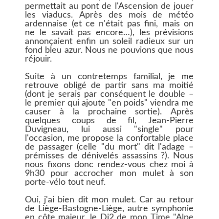
permettait au pont de l'Ascension de jouer
les viaducs. Après des mois de météo
ardennaise (et ce n'était pas fini, mais on
ne le savait pas encore…), les prévisions
annonçaient enfin un soleil radieux sur un
fond bleu azur. Nous ne pouvions que nous
réjouir.
Suite à un contretemps familial, je me
retrouve obligé de partir sans ma moitié
(dont je serais par conséquent le double –
le premier qui ajoute "en poids" viendra me
causer à la prochaine sortie). Après
quelques coups de fil, Jean-Pierre
Duvigneau, lui aussi "single" pour
l'occasion, me propose la confortable place
de passager (celle "du mort" dit l'adage –
prémisses de dénivelés assassins ?). Nous
nous fixons donc rendez-vous chez moi à
9h30 pour accrocher mon mulet à son
porte-vélo tout neuf.
Oui, j'ai bien dit mon mulet. Car au retour
de Liège-Bastogne-Liège, autre symphonie
en côte majeur, le Di2 de mon Time "Alpe