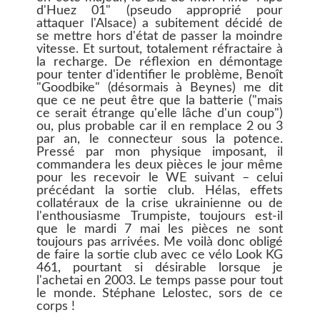
d'Huez 01" (pseudo approprié pour
attaquer l'Alsace) a subitement décidé de
se mettre hors d'état de passer la moindre
vitesse. Et surtout, totalement réfractaire à
la recharge. De réflexion en démontage
pour tenter d'identifier le problème, Benoît
"Goodbike" (désormais à Beynes) me dit
que ce ne peut être que la batterie ("mais
ce serait étrange qu'elle lâche d'un coup")
ou, plus probable car il en remplace 2 ou 3
par an, le connecteur sous la potence.
Pressé par mon physique imposant, il
commandera les deux pièces le jour même
pour les recevoir le WE suivant – celui
précédant la sortie club. Hélas, effets
collatéraux de la crise ukrainienne ou de
l'enthousiasme Trumpiste, toujours est-il
que le mardi 7 mai les pièces ne sont
toujours pas arrivées. Me voilà donc obligé
de faire la sortie club avec ce vélo Look KG
461, pourtant si désirable lorsque je
l'achetai en 2003. Le temps passe pour tout
le monde. Stéphane Lelostec, sors de ce
corps !