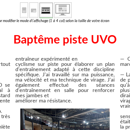
r modifier le mode d\'affichage (1 à 4 col) selon la taille de votre écran
Baptême piste UVO
entraîneur expérimenté en
— Q
tout
cyclisme sur piste pour élaborer un plan
marq
d'entraînement adapté à cette discipline
spécifique. J'ai travaillé sur ma puissance,
— La
ma vélocité et ma technique de virage. J'ai
de p
O se
également effectué des séances
qu’
al à
d'entraînement en salle pour renforcer
plu
tard
mes jambes et
dira
ente
améliorer ma résistance.
vir
vrai
.
très
sens
étai
lète
la p