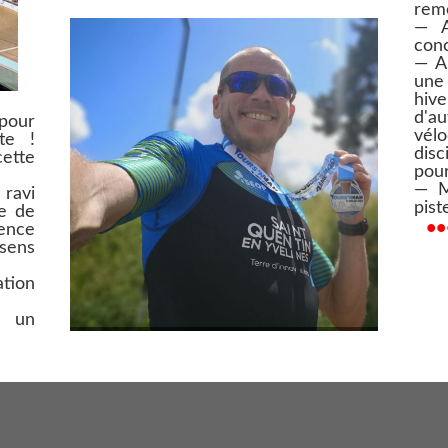
reme
— A
conc
— A 
une
hive
d'a
 pour
vélo
te !
disc
ette
pour
— M
 ravi
piste
me de
•
ience
sens
tion
é un