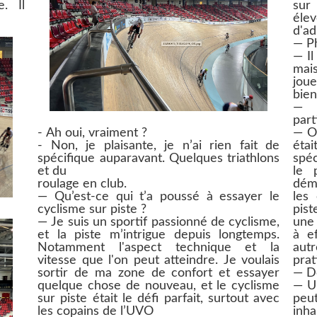
e. Il
sur 
éle
d'ad
— Ph
— Il
mais
jou
bien
— A
part
- Ah oui, vraiment ?
— Ou
- Non, je plaisante, je n’ai rien fait de
éta
spécifique auparavant. Quelques triathlons
spéc
et du
le 
roulage en club.
déma
— Qu’est-ce qui t’a poussé à essayer le
les
cyclisme sur piste ?
pist
— Je suis un sportif passionné de cyclisme,
une
et la piste m’intrigue depuis longtemps.
à e
Notamment l'aspect technique et la
aut
vitesse que l'on peut atteindre. Je voulais
prat
sortir de ma zone de confort et essayer
— De
quelque chose de nouveau, et le cyclisme
— Un
sur piste était le défi parfait, surtout avec
peu
les copains de l’UVO
inh