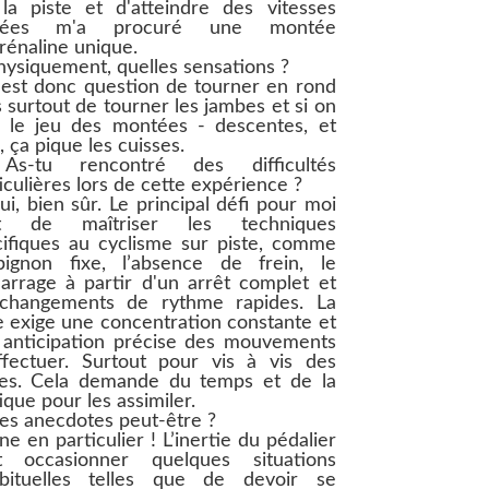
la piste et d'atteindre des vitesses
vées m'a procuré une montée
rénaline unique.
ysiquement, quelles sensations ?
 est donc question de tourner en rond
 surtout de tourner les jambes et si on
e le jeu des montées - descentes, et
, ça pique les cuisses.
s-tu rencontré des diﬃcultés
iculières lors de cette expérience ?
i, bien sûr. Le principal défi pour moi
it de maîtriser les techniques
ifiques au cyclisme sur piste, comme
pignon fixe, l’absence de frein, le
rrage à partir d'un arrêt complet et
 changements de rythme rapides. La
e exige une concentration constante et
 anticipation précise des mouvements
ffectuer. Surtout pour vis à vis des
res. Cela demande du temps et de la
ique pour les assimiler.
s anecdotes peut-être ?
e en particulier ! L’inertie du pédalier
t occasionner quelques situations
abituelles telles que de devoir se