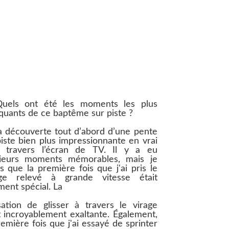
uels ont été les moments les plus
uants de ce baptême sur piste ?
 découverte tout d’abord d’une pente
iste bien plus impressionnante en vrai
à travers l’écran de TV. Il y a eu
sieurs moments mémorables, mais je
is que la première fois que j'ai pris le
age relevé à grande vitesse était
ment spécial. La
ation de glisser à travers le virage
t incroyablement exaltante. Également,
remière fois que j'ai essayé de sprinter