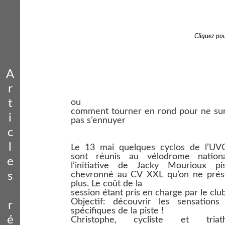
Cliquez pou
A
r
t
ou
comment tourner en rond pour ne sur
i
pas s’ennuyer
c
l
Le 13 mai quelques cyclos de l’UV
sont réunis au vélodrome nation
e
l’initiative de Jacky Mourioux pis
chevronné au CV XXL qu’on ne prés
s
plus. Le coût de la
session étant pris en charge par le club
Objectif: découvrir les sensations 
r
spécifiques de la piste !
é
Christophe, cycliste et triath