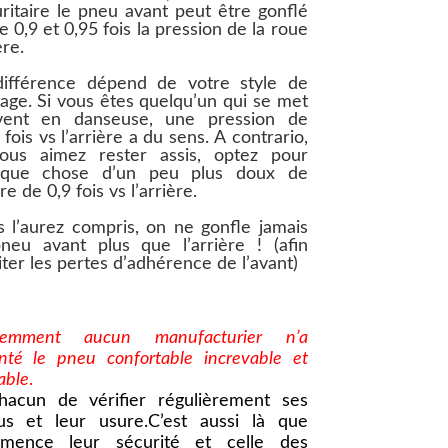
ritaire le pneu avant peut être gonﬂé
e 0,9 et 0,95 fois la pression de la roue
ère.
différence dépend de votre style de
tage. Si vous êtes quelqu’un qui se met
vent en danseuse, une pression de
 fois vs l’arrière a du sens. A contrario,
vous aimez rester assis, optez pour
lque chose d’un peu plus doux de
dre de 0,9 fois vs l’arrière.
 l’aurez compris, on ne gonﬂe jamais
pneu avant plus que l’arrière ! (aﬁn
iter les pertes d’adhérence de l’avant)
demment aucun manufacturier n’a
nté le pneu confortable increvable et
able
.
hacun de vériﬁer régulièrement ses
us et leur usure.C’est aussi là que
mence leur sécurité et celle des