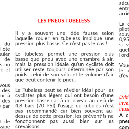
sécu
entr
arri
LES PNEUS TUBELESS
La 
pilo
Il y a souvent une idée fausse selon
sou
laquelle rouler en tubeless implique une
0,95
pression plus basse. Ce n’est pas le cas !
e du
si 
lote
que
Le tubeless permet une pression plus
ouler
l’or
basse que pneu avec une chambre à air,
s de
mais la pression idéale qu’un cycliste doit
us un
Vous
utiliser reste toujours déterminée par son
le et
le 
poids, celui de son vélo et le volume d’air
d’év
que peut contenir le pneu.
 vous
Le Tubeless peut se révéler idéal pour les
 des
cyclistes plus légers qui ont besoin d’une
ur à
Evi
pression basse car à un niveau au delà de
é des
inve
4,8 bars (70 PSI) l’usage du tubules n’est
s par
inus
pas recommandé car bien souvent au-
A c
dessus de cette pression, les préventifs ne
fonctionnent pas aussi bien sur les
pne
t de
crevaisons.
ssipe
com