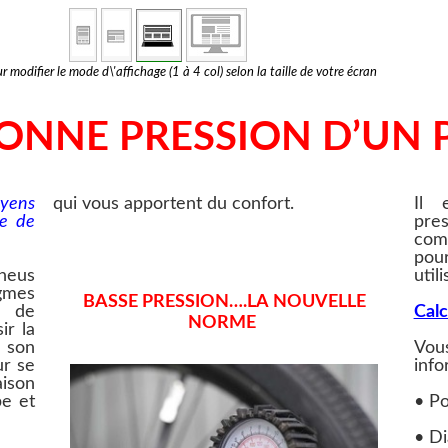
r modifier le mode d\'affichage (1 à 4 col) selon la taille de votre écran
BONNE PRESSION D’UN 
oyens
qui vous apportent du confort.
Il 
ce de
pre
com
pou
neus
utili
igmes
BASSE PRESSION….LA NOUVELLE
e de
Calc
NORME
ir la
 son
Vo
ur se
info
aison
pe et
• Po
• Di