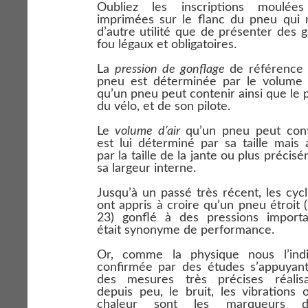
Oubliez les inscriptions moulée
imprimées sur le ﬂanc du pneu qui n
d’autre utilité que de présenter des 
fou légaux et obligatoires.
La
pression de gonﬂage
de référence 
pneu est déterminée par le volume d
qu’un pneu peut contenir ainsi que le 
du vélo, et de son pilote.
Le
volume d’air
qu’un pneu peut cont
est lui déterminé par sa taille mais 
par la taille de la jante ou plus précis
sa largeur interne.
Jusqu’à un passé très récent, les cycl
ont appris à croire qu’un pneu étroit 
23) gonﬂé à des pressions importa
était synonyme de performance.
Or, comme la physique nous l’indi
conﬁrmée par des études s’appuyant
des mesures très précises réalisa
depuis peu, le bruit, les vibrations 
chaleur sont les marqueurs d