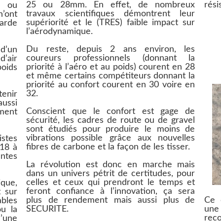
25 ou 28mm. En effet, de nombreux
rési
s ou
travaux scientiﬁques démontrent leur
’ont
supériorité et le (TRES) faible impact sur
garde
l’aérodynamique.
Du reste, depuis 2 ans environ, les
d’un
coureurs professionnels (donnant la
’air
priorité à l’aéro et au poids) courent en 28
poids
et même certains compétiteurs donnant la
priorité au confort courent en 30 voire en
32.
enir
aussi
Conscient que le confort est gage de
ément
sécurité, les cadres de route ou de gravel
sont étudiés pour produire le moins de
vibrations possible grâce aux nouvelles
istes
ﬁbres de carbone et la façon de les tisser.
(18 à
ntes
La révolution est donc en marche mais
dans un univers pétrit de certitudes, pour
celles et ceux qui prendront le temps et
que,
feront conﬁance à l’innovation, ça sera
 sur
plus de rendement mais aussi plus de
Ce 
bles
SECURITE.
un
ou la
rec
’une