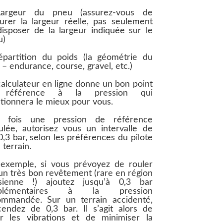
argeur du pneu (assurez-vous de
rer la largeur réelle, pas seulement
isposer de la largeur indiquée sur le
u)
épartition du poids (la géométrie du
 – endurance, course, gravel, etc.)
alculateur en ligne donne un bon point
référence à la pression qui
tionnera le mieux pour vous.
 fois une pression de référence
ulée, autorisez vous un intervalle de
0,3 bar, selon les préférences du pilote
e terrain.
 exemple, si vous prévoyez de rouler
un très bon revêtement (rare en région
isienne !) ajoutez jusqu’à 0,3 bar
pplémentaires à la pression
ommandée. Sur un terrain accidenté,
endez de 0,3 bar. Il s’agit alors de
er les vibrations et de minimiser la