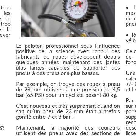
trop
• L
 les
mesu
us de
de d
 trop
pne
et la
ever
• R
vélo
Le peloton professionnel sous l’inﬂuence
positive de la science avec l’appui des
Ce c
fabricants de roues développent depuis
de 
quelques années maintenant des jantes
fonc
plus larges capables de supporter des
pneus à des pressions plus basses.
Une
calc
Par exemple, on trouve des roues à pneu
+/- 
de 28 mm utilisées à une pression de 4,5
et l
bar (65 PSI) pour un cycliste pesant 80 kg.
Par
C’est nouveau et très surprenant quand on
sur 
sait qu’un pneu de 23 mm était autrefois
par
gonﬂé entre 7 et 8 bar !
su
rec
Maintenant, la majorité des coureurs
desc
S?
utilisent des pneus avec des sections de
liss