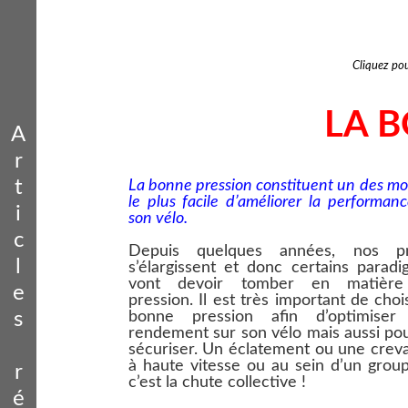
Cliquez pou
LA 
A
r
t
La bonne pression constituent un des m
le plus facile d’améliorer la performan
i
son vélo.
c
Depuis quelques années, nos p
l
s’élargissent et donc certains parad
vont devoir tomber en matièr
e
pression. Il est très important de chois
bonne pression aﬁn d’optimiser
s
rendement sur son vélo mais aussi po
sécuriser. Un éclatement ou une crev
à haute vitesse ou au sein d’un grou
r
c’est la chute collective !
é