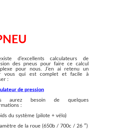
PNEU
existe d’excellents calculateurs de
ssion des pneus pour faire ce calcul
plexe pour nous. J’en ai retenu un
r vous qui est complet et facile à
ser :
ulateur de pression
us aurez besoin de quelques
rmations :
ids du système (pilote + vélo)
amètre de la roue (650b / 700c / 26 ″)