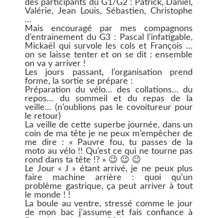
des participants du G1/G2 : Patrick, Daniel,
Valérie, Jean Louis, Sébastien, Christophe
…
Mais encouragé par mes compagnons
d’entrainement du G3 : Pascal l’infatigable,
Mickaël qui survole les cols et François …
on se laisse tenter et on se dit : ensemble
on va y arriver !
Les jours passant, l’organisation prend
forme, la sortie se prépare :
Préparation du vélo… des collations… du
repos… du sommeil et du repas de la
veille… (n’oublions pas le covoitureur pour
le retour)
La veille de cette superbe journée, dans un
coin de ma tête je ne peux m’empêcher de
me dire : « Pauvre fou, tu passes de la
moto au vélo !! Qu’est ce qui ne tourne pas
rond dans ta tête !? » 😉 😉 😉
Le Jour « J » étant arrivé, je ne peux plus
faire machine arrière : quoi qu’un
problème gastrique, ça peut arriver à tout
le monde ! !
La boule au ventre, stressé comme le jour
de mon bac j’assume et fais confiance à