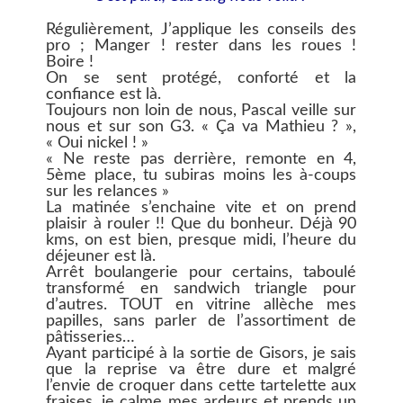
Régulièrement, J’applique les conseils des
pro ; Manger ! rester dans les roues !
Boire !
On se sent protégé, conforté et la
confiance est là.
Toujours non loin de nous, Pascal veille sur
nous et sur son G3. « Ça va Mathieu ? »,
« Oui nickel ! »
« Ne reste pas derrière, remonte en 4,
5ème place, tu subiras moins les à-coups
sur les relances »
La matinée s’enchaine vite et on prend
plaisir à rouler !! Que du bonheur. Déjà 90
kms, on est bien, presque midi, l’heure du
déjeuner est là.
Arrêt boulangerie pour certains, taboulé
transformé en sandwich triangle pour
d’autres. TOUT en vitrine allèche mes
papilles, sans parler de l’assortiment de
pâtisseries…
Ayant participé à la sortie de Gisors, je sais
que la reprise va être dure et malgré
l’envie de croquer dans cette tartelette aux
fraises, je calme mes ardeurs et prends un