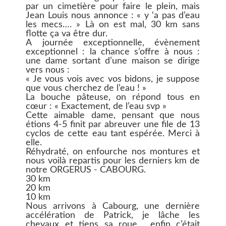
par un cimetière pour faire le plein, mais
Jean Louis nous annonce : « y ‘a pas d’eau
les mecs…. » Là on est mal, 30 km sans
flotte ça va être dur.
A journée exceptionnelle, évènement
exceptionnel : la chance s’offre à nous :
une dame sortant d’une maison se dirige
vers nous :
« Je vous vois avec vos bidons, je suppose
que vous cherchez de l’eau ! »
La bouche pâteuse, on répond tous en
cœur : « Exactement, de l’eau svp »
Cette aimable dame, pensant que nous
étions 4-5 finit par abreuver une file de 13
cyclos de cette eau tant espérée. Merci à
elle.
Réhydraté, on enfourche nos montures et
nous voilà repartis pour les derniers km de
notre ORGERUS - CABOURG.
30 km
20 km
10 km
Nous arrivons à Cabourg, une dernière
accélération de Patrick, je lâche les
chevaux et tiens sa roue… enfin c’était